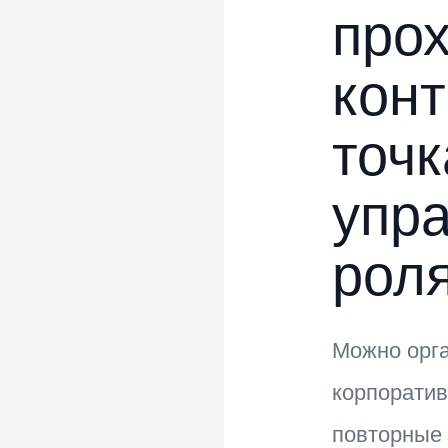
про
кон
точк
упр
рол
Можно орга
корпоратив
повторные 