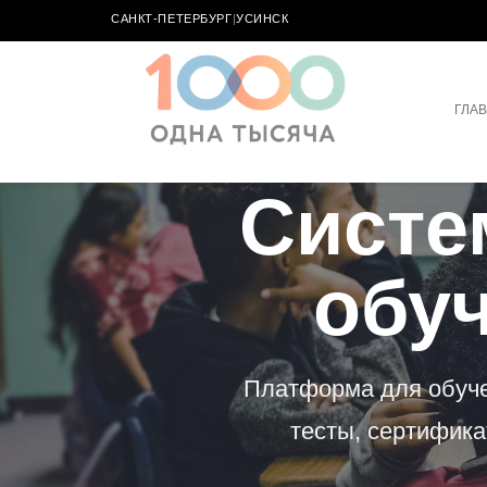
САНКТ-ПЕТЕРБУРГ
|
УСИНСК
ГЛА
Систе
обу
Платформа для обучен
тесты, сертифика