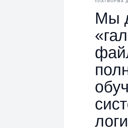
ПЛАТФОРМА 
Мы 
«га
фай
пол
обу
сист
лог