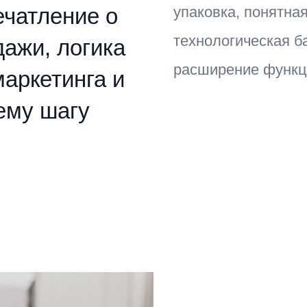
ечатление о
упаковка, понятна
технологическая б
дажи, логика
расширение функц
маркетинга и
ему шагу