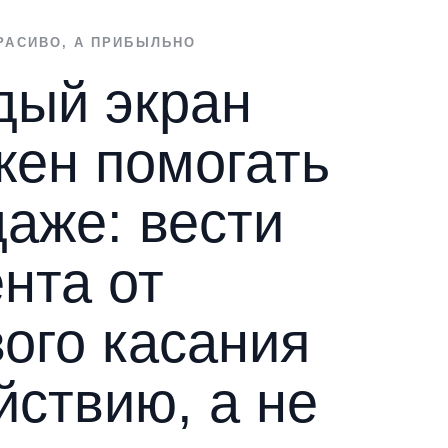
РАСИВО, А ПРИБЫЛЬНО
дый экран
жен помогать
аже: вести
нта от
ого касания
йствию, а не