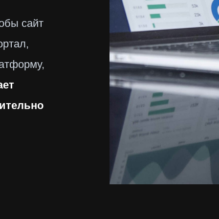
обы сайт
ортал,
атформу,
ает
чительно