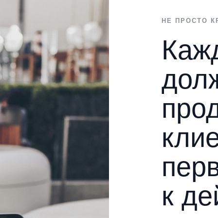
НЕ ПРОСТО К
Каж
дол
прод
клие
перв
к де