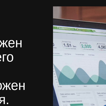
ужен
его
ожен
я.