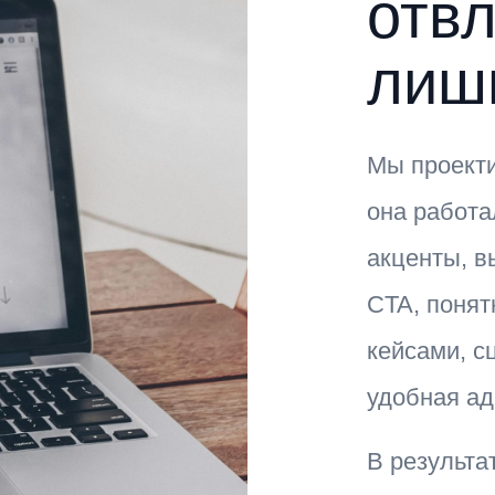
отвл
лиш
Мы проекти
она работа
акценты, в
CTA, понят
кейсами, с
удобная ад
В результа