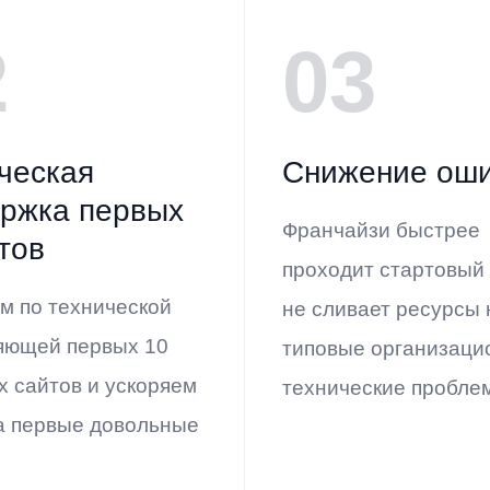
2
03
ческая
Снижение ош
ржка первых
Франчайзи быстрее
тов
проходит стартовый 
м по технической
не сливает ресурсы 
яющей первых 10
типовые организаци
х сайтов и ускоряем
технические пробле
а первые довольные