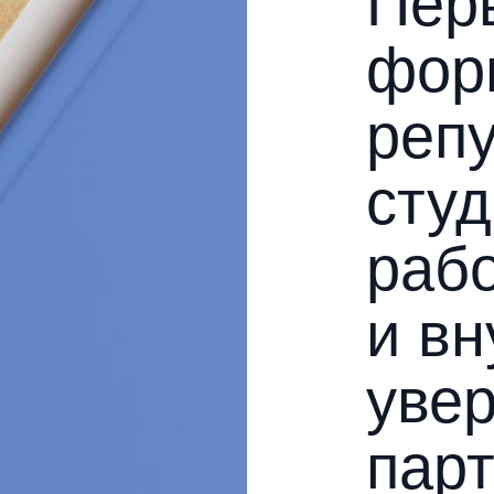
Пер
фор
реп
студ
раб
и в
уве
парт