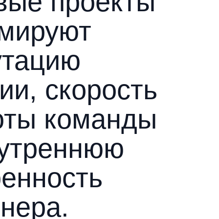
вые проекты
мируют
утацию
ии, скорость
оты команды
нутреннюю
ренность
нера.