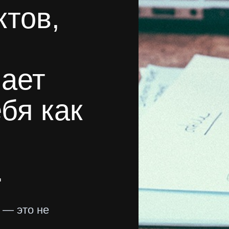
ктов,
нает
бя как
.
 — это не