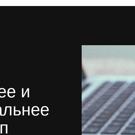
ее и
альнее
п