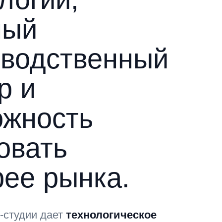
ный
зводственный
р и
ожность
овать
ее рынка.
-студии дает
технологическое