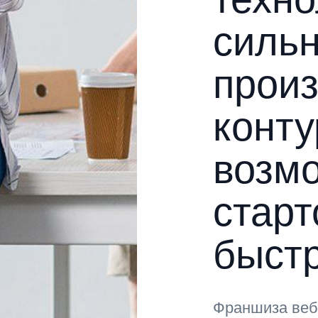
силь
прои
конту
возм
старт
быстр
Франшиза веб