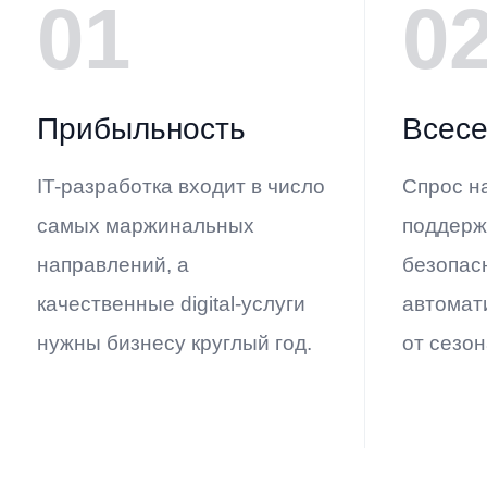
01
0
Прибыльность
Всесе
IT-разработка входит в число
Спрос н
самых маржинальных
поддержк
направлений, а
безопас
качественные digital-услуги
автомат
нужны бизнесу круглый год.
от сезон