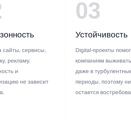
2
03
зонность
Устойчивость
а сайты, сервисы,
Digital-проекты помо
у, рекламу,
компаниям выживать
ность и
даже в турбулентны
изацию не зависит
периоды, поэтому н
а.
остается востребова