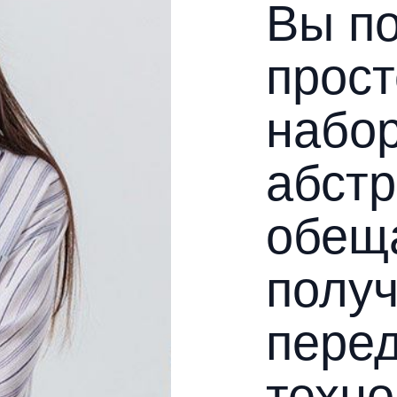
Вы по
прост
набо
абст
обещ
полу
пере
техно