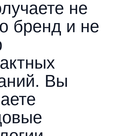
лучаете не
о бренд и не
р
рактных
аний. Вы
чаете
довые
логии,