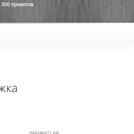
жка
:
Наружка11.рф