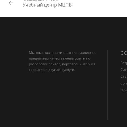
Учебный центр МЦПБ
Мы команда креативных специалистов
С
предлагаем качественные услуги по
Раз
разработке сайтов, порталов, интернет
сервисов и другие it услуги.
Сис
Сте
Соп
Фр