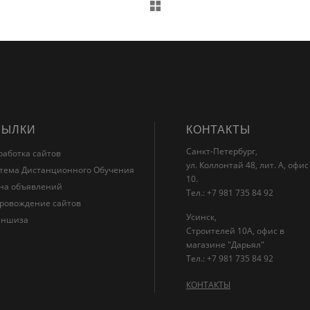
СЫЛКИ
КОНТАКТЫ
Санкт-Петербург,
работка сайтов
ул. Коллонтай 48, лит. А, офис
тема Дистанционного Обучения
10.
на объявлений
Тел.: +7 981 735 84 92
ровождение сайтов
Усинск,
аншиза
Строителей 10А, офис в
магазине "Дарьял"
Тел.: +7 981 735 84 92
КОНТАКТЫ